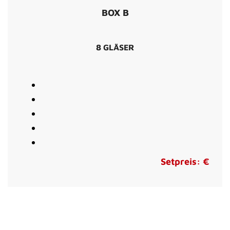
BOX B
8 GLÄSER
Setpreis: €